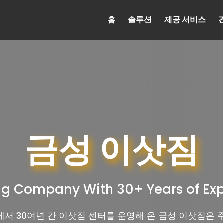
홈
솔루션
제공 서비스
금성 이삿짐
g Company With 30+ Years of Ex
서 30여년 간 이삿짐 센터를 운영해 온 금성 이삿짐은 