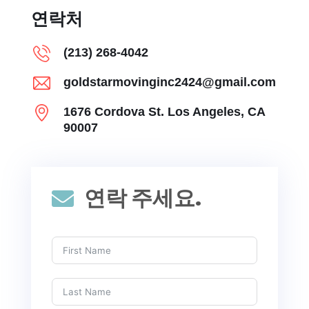
연락처
(213) 268-4042
goldstarmovinginc2424@gmail.com
1676 Cordova St. Los Angeles, CA
90007
연락 주세요.
