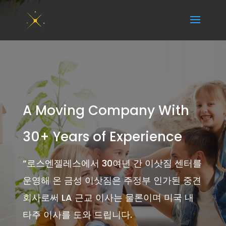
A Moving Company With
30+ Years of Experience
“
로스엔젤레스에서 30여년 간 이삿짐 센터를
운영해 온 금성 이삿짐은 주정부 인가된 중견
회사로써 LA 근교 이사는 물론이며 미국 내
타주 이사를 도와 드립니다.