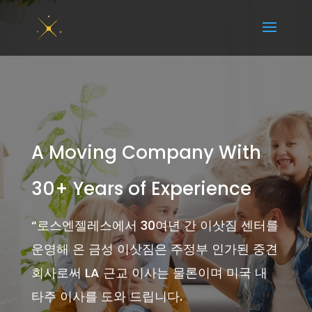
A Moving Company With
30+ Years of Experience
“
로스엔젤레스에서 30여년 간 이삿짐 센터를
운영해 온 금성 이삿짐은 주정부 인가된 중견
회사로써 LA 근교 이사는 물론이며 미국 내
타주 이사를 도와 드립니다.