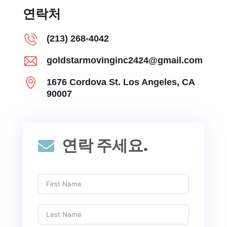
연락처
(213) 268-4042
goldstarmovinginc2424@gmail.com
1676 Cordova St. Los Angeles, CA
90007
연락 주세요.
