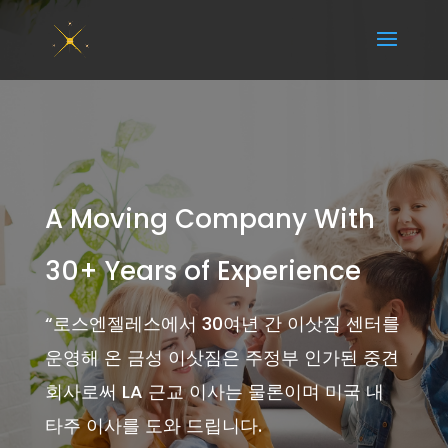
A Moving Company With
30+ Years of Experience
“
로스엔젤레스에서 30여년 간 이삿짐 센터를
운영해 온 금성 이삿짐은 주정부 인가된 중견
회사로써 LA 근교 이사는 물론이며 미국 내
타주 이사를 도와 드립니다.