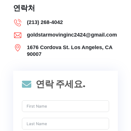
연락처
(213) 268-4042
goldstarmovinginc2424@gmail.com
1676 Cordova St. Los Angeles, CA
90007
연락 주세요.
