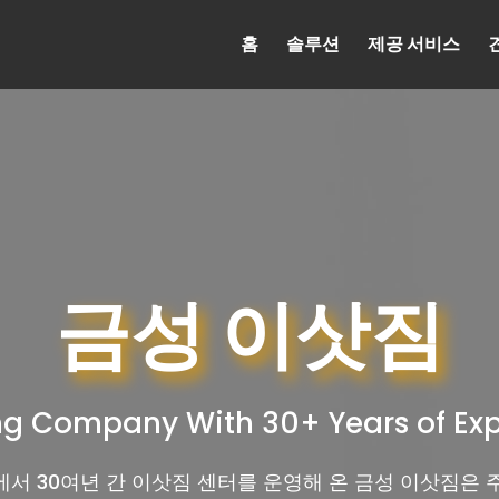
홈
솔루션
제공 서비스
금성 이삿짐
g Company With 30+ Years of Ex
서 30여년 간 이삿짐 센터를 운영해 온 금성 이삿짐은 