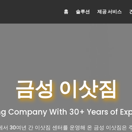
홈
솔루션
제공 서비스
금성 이삿짐
g Company With 30+ Years of Ex
서 30여년 간 이삿짐 센터를 운영해 온 금성 이삿짐은 