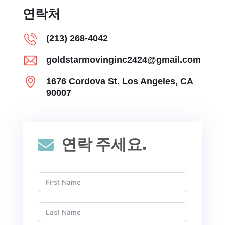
연락처
(213) 268-4042
goldstarmovinginc2424@gmail.com
1676 Cordova St. Los Angeles, CA
90007
연락 주세요.
