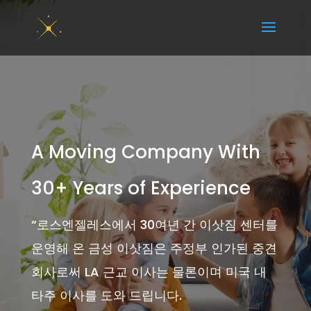
A Moving Company With
30+ Years of Experience
“
로스엔젤레스에서 30여년 간 이삿짐 센터를
운영해 온 금성 이삿짐은 주정부 인가된 중견
회사로써 LA 근교 이사는 물론이며 미국 내
타주 이사를 도와 드립니다.