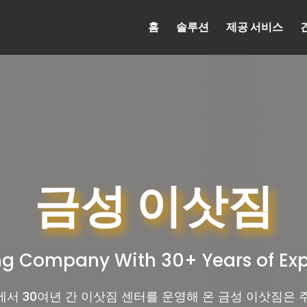
홈
솔루션
제공 서비스
금성 이삿짐
g Company With 30+ Years of Ex
서 30여년 간 이삿짐 센터를 운영해 온 금성 이삿짐은 