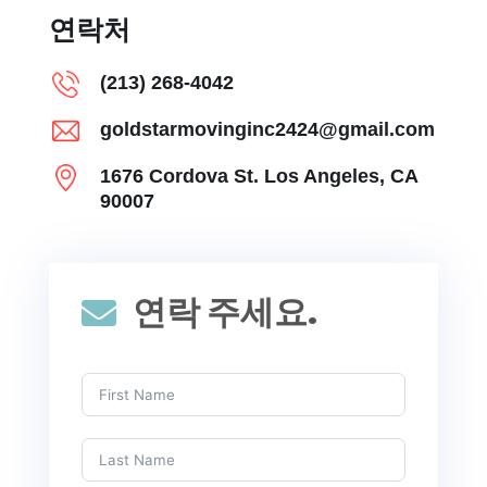
연락처
(213) 268-4042
goldstarmovinginc2424@gmail.com
1676 Cordova St. Los Angeles, CA
90007
연락 주세요.
