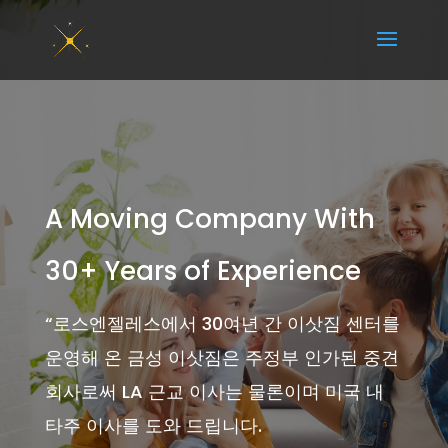
A Moving Company With
30+ Years of Experience
“
로스엔젤레스에서 30여년 간 이삿짐 센터를
운영해 온 금성 이삿짐은 주정부 인가된 중견
회사로써 LA 근교 이사는 물론이며 미국 내
타주 이사를 도와 드립니다.