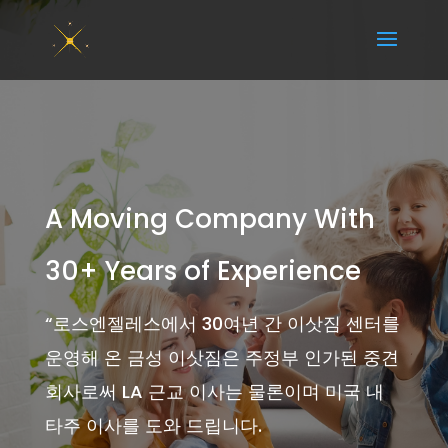
A Moving Company With
30+ Years of Experience
“
로스엔젤레스에서 30여년 간 이삿짐 센터를
운영해 온 금성 이삿짐은 주정부 인가된 중견
회사로써 LA 근교 이사는 물론이며 미국 내
타주 이사를 도와 드립니다.