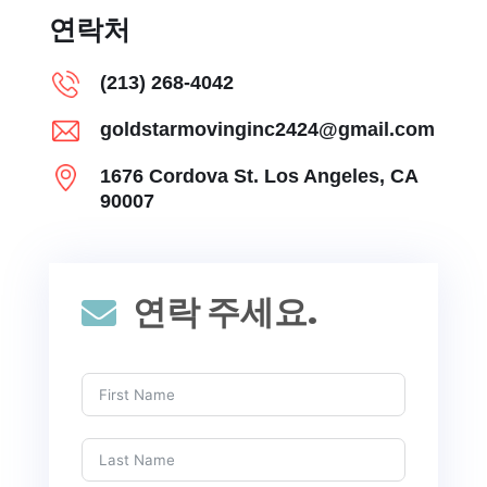
연락처
(213) 268-4042
goldstarmovinginc2424@gmail.com
1676 Cordova St. Los Angeles, CA
90007
연락 주세요.
