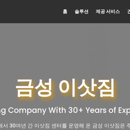
홈
솔루션
제공 서비스
금성 이삿짐
g Company With 30+ Years of Ex
서 30여년 간 이삿짐 센터를 운영해 온 금성 이삿짐은 