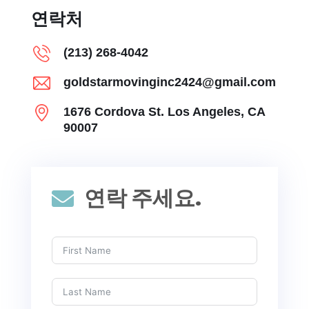
연락처
(213) 268-4042
goldstarmovinginc2424@gmail.com
1676 Cordova St. Los Angeles, CA
90007
연락 주세요.
