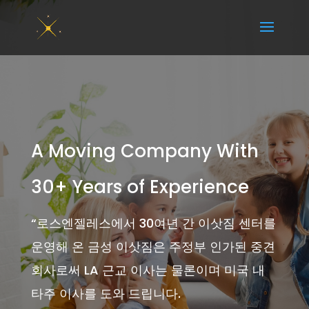
A Moving Company With
30+ Years of Experience
“
로스엔젤레스에서 30여년 간 이삿짐 센터를
운영해 온 금성 이삿짐은 주정부 인가된 중견
회사로써 LA 근교 이사는 물론이며 미국 내
타주 이사를 도와 드립니다.