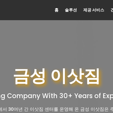
홈
솔루션
제공 서비스
금성 이삿짐
g Company With 30+ Years of Ex
서 30여년 간 이삿짐 센터를 운영해 온 금성 이삿짐은 