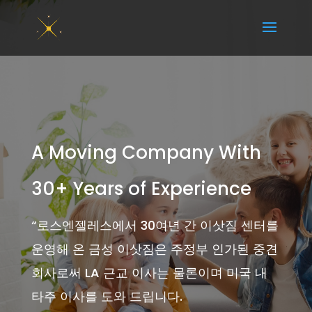
A Moving Company With
30+ Years of Experience
“
로스엔젤레스에서 30여년 간 이삿짐 센터를
운영해 온 금성 이삿짐은 주정부 인가된 중견
회사로써 LA 근교 이사는 물론이며 미국 내
타주 이사를 도와 드립니다.