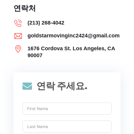
연락처
(213) 268-4042
goldstarmovinginc2424@gmail.com
1676 Cordova St. Los Angeles, CA
90007
연락 주세요.
