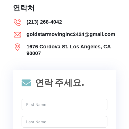
연락처
(213) 268-4042
goldstarmovinginc2424@gmail.com
1676 Cordova St. Los Angeles, CA
90007
연락 주세요.
