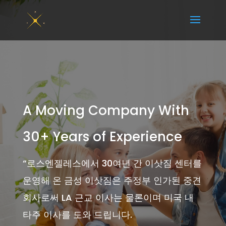
A Moving Company With
30+ Years of Experience
“
로스엔젤레스에서 30여년 간 이삿짐 센터를
운영해 온 금성 이삿짐은 주정부 인가된 중견
회사로써 LA 근교 이사는 물론이며 미국 내
타주 이사를 도와 드립니다.