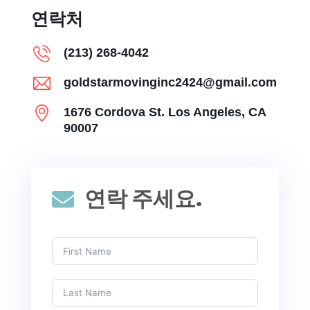
연락처
(213) 268-4042
goldstarmovinginc2424@gmail.com
1676 Cordova St. Los Angeles, CA
90007
연락 주세요.
