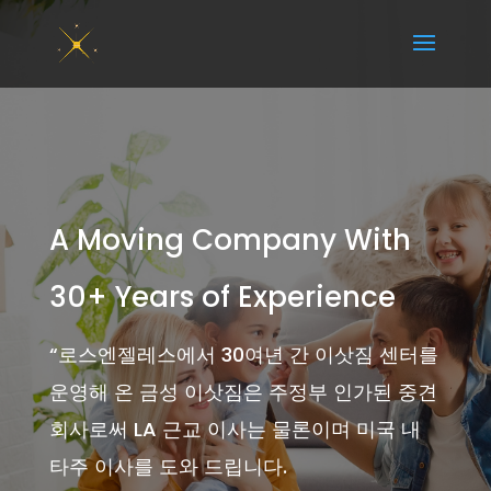
A Moving Company With
30+ Years of Experience
“
로스엔젤레스에서 30여년 간 이삿짐 센터를
운영해 온 금성 이삿짐은 주정부 인가된 중견
회사로써 LA 근교 이사는 물론이며 미국 내
타주 이사를 도와 드립니다.