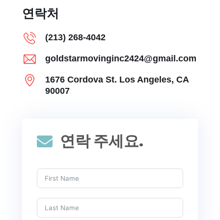
연락처
(213) 268-4042
goldstarmovinginc2424@gmail.com
1676 Cordova St. Los Angeles, CA
90007
연락 주세요.
