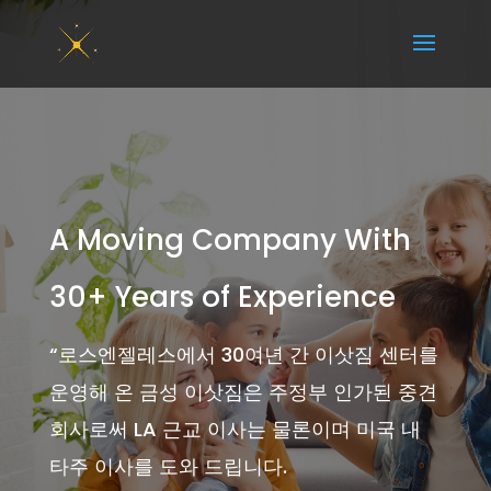
A Moving Company With
30+ Years of Experience
“
로스엔젤레스에서 30여년 간 이삿짐 센터를
운영해 온 금성 이삿짐은 주정부 인가된 중견
회사로써 LA 근교 이사는 물론이며 미국 내
타주 이사를 도와 드립니다.