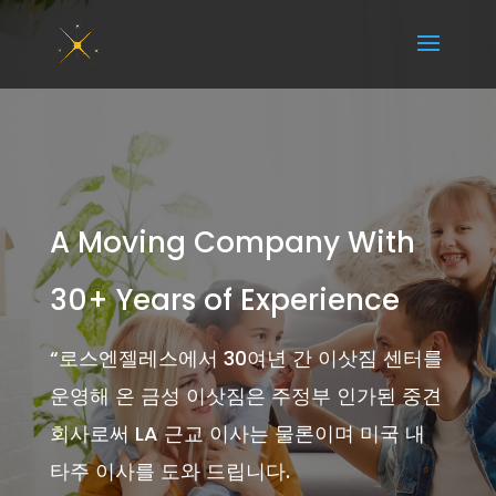
A Moving Company With
30+ Years of Experience
“
로스엔젤레스에서 30여년 간 이삿짐 센터를
운영해 온 금성 이삿짐은 주정부 인가된 중견
회사로써 LA 근교 이사는 물론이며 미국 내
타주 이사를 도와 드립니다.