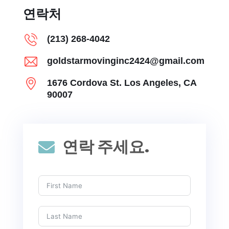
연락처
(213) 268-4042
goldstarmovinginc2424@gmail.com
1676 Cordova St. Los Angeles, CA
90007
연락 주세요.
