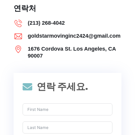
연락처
(213) 268-4042
goldstarmovinginc2424@gmail.com
1676 Cordova St. Los Angeles, CA
90007
연락 주세요.
