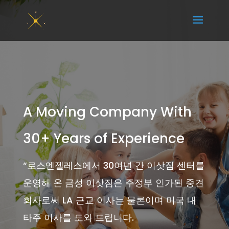
A Moving Company With
30+ Years of Experience
“
로스엔젤레스에서 30여년 간 이삿짐 센터를
운영해 온 금성 이삿짐은 주정부 인가된 중견
회사로써 LA 근교 이사는 물론이며 미국 내
타주 이사를 도와 드립니다.