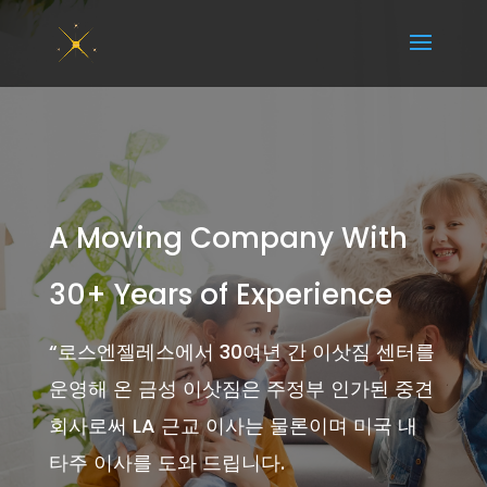
A Moving Company With
30+ Years of Experience
“
로스엔젤레스에서 30여년 간 이삿짐 센터를
운영해 온 금성 이삿짐은 주정부 인가된 중견
회사로써 LA 근교 이사는 물론이며 미국 내
타주 이사를 도와 드립니다.