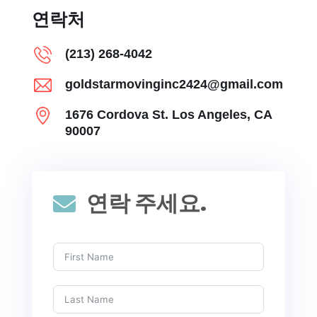
연락처
(213) 268-4042
goldstarmovinginc2424@gmail.com
1676 Cordova St. Los Angeles, CA
90007
연락 주세요.
