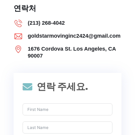
연락처
(213) 268-4042
goldstarmovinginc2424@gmail.com
1676 Cordova St. Los Angeles, CA
90007
연락 주세요.
