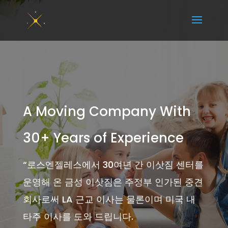
A Moving Company With
30+ Years of Experience
“
로스엔젤레스에서 30여년 간 이삿짐 센터를
운영해 온 금성 이삿짐은 주정부 인가된 중견
회사로써 LA 근교 이사는 물론이며 미국 내
타주 이사를 도와 드립니다.