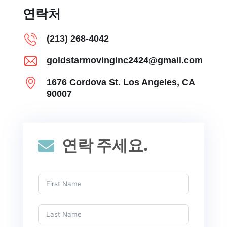
연락처
(213) 268-4042
goldstarmovinginc2424@gmail.com
1676 Cordova St. Los Angeles, CA
90007
연락 주세요.
