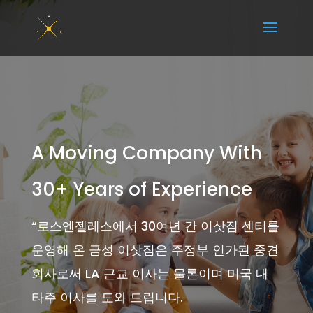
A Moving Company With
30+ Years of Experience
“
로스엔젤레스에서 30여년 간 이삿짐 센터를
운영해 온 금성 이삿짐은 주정부 인가된 중견
회사로써 LA 근교 이사는 물론이며 미국 내
타주 이사를 도와 드립니다.