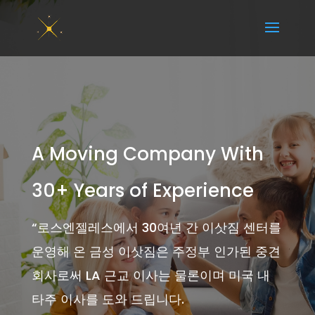
A Moving Company With
30+ Years of Experience
“
로스엔젤레스에서 30여년 간 이삿짐 센터를
운영해 온 금성 이삿짐은 주정부 인가된 중견
회사로써 LA 근교 이사는 물론이며 미국 내
타주 이사를 도와 드립니다.