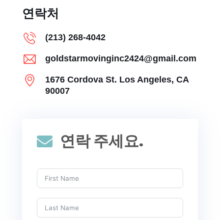
연락처
(213) 268-4042
goldstarmovinginc2424@gmail.com
1676 Cordova St. Los Angeles, CA
90007
연락 주세요.
