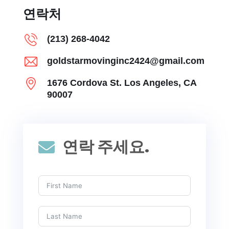
연락처
(213) 268-4042
goldstarmovinginc2424@gmail.com
1676 Cordova St. Los Angeles, CA
90007
연락 주세요.
