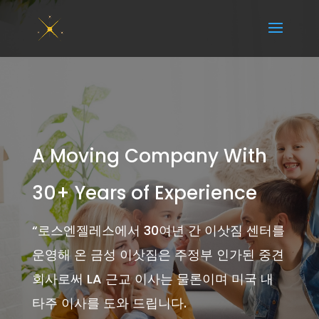
A Moving Company With
30+ Years of Experience
“
로스엔젤레스에서 30여년 간 이삿짐 센터를
운영해 온 금성 이삿짐은 주정부 인가된 중견
회사로써 LA 근교 이사는 물론이며 미국 내
타주 이사를 도와 드립니다.