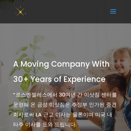
A Moving Company With
30+ Years of Experience
“
로스엔젤레스에서 30여년 간 이삿짐 센터를
운영해 온 금성 이삿짐은 주정부 인가된 중견
회사로써 LA 근교 이사는 물론이며 미국 내
타주 이사를 도와 드립니다.