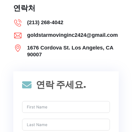
연락처
(213) 268-4042
goldstarmovinginc2424@gmail.com
1676 Cordova St. Los Angeles, CA
90007
연락 주세요.
