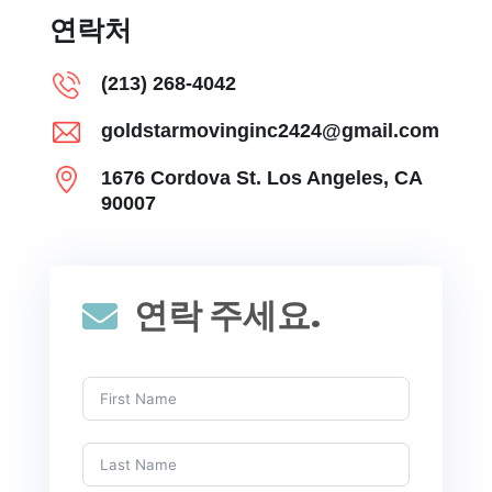
연락처
(213) 268-4042
goldstarmovinginc2424@gmail.com
1676 Cordova St. Los Angeles, CA
90007
연락 주세요.
