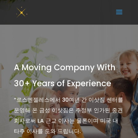
A Moving Company With
30+ Years of Experience
“
로스엔젤레스에서 30여년 간 이삿짐 센터를
운영해 온 금성 이삿짐은 주정부 인가된 중견
회사로써 LA 근교 이사는 물론이며 미국 내
타주 이사를 도와 드립니다.