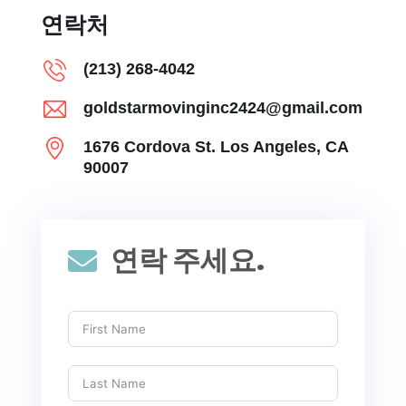
연락처
(213) 268-4042
goldstarmovinginc2424@gmail.com
1676 Cordova St. Los Angeles, CA
90007
연락 주세요.
