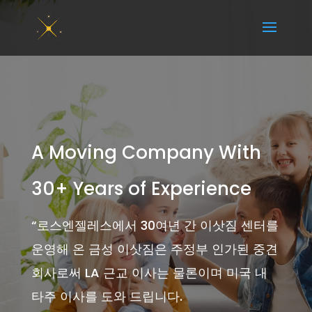
A Moving Company With
30+ Years of Experience
“
로스엔젤레스에서 30여년 간 이삿짐 센터를
운영해 온 금성 이삿짐은 주정부 인가된 중견
회사로써 LA 근교 이사는 물론이며 미국 내
타주 이사를 도와 드립니다.