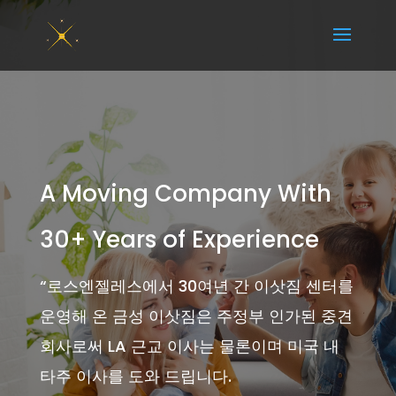
A Moving Company With
30+ Years of Experience
“
로스엔젤레스에서 30여년 간 이삿짐 센터를
운영해 온 금성 이삿짐은 주정부 인가된 중견
회사로써 LA 근교 이사는 물론이며 미국 내
타주 이사를 도와 드립니다.