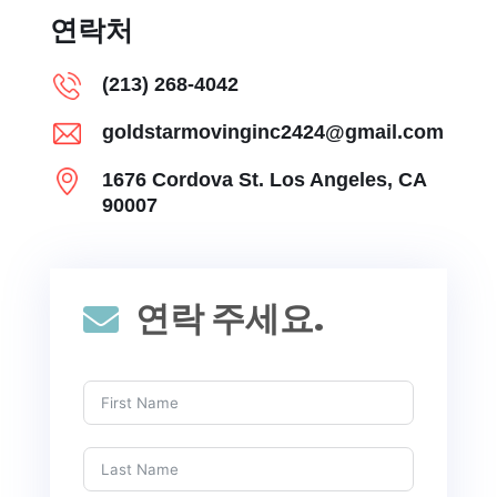
연락처
(213) 268-4042
goldstarmovinginc2424@gmail.com
1676 Cordova St. Los Angeles, CA
90007
연락 주세요.
