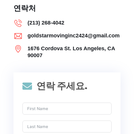
연락처
(213) 268-4042
goldstarmovinginc2424@gmail.com
1676 Cordova St. Los Angeles, CA
90007
연락 주세요.
