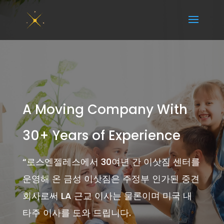
A Moving Company With
30+ Years of Experience
“
로스엔젤레스에서 30여년 간 이삿짐 센터를
운영해 온 금성 이삿짐은 주정부 인가된 중견
회사로써 LA 근교 이사는 물론이며 미국 내
타주 이사를 도와 드립니다.