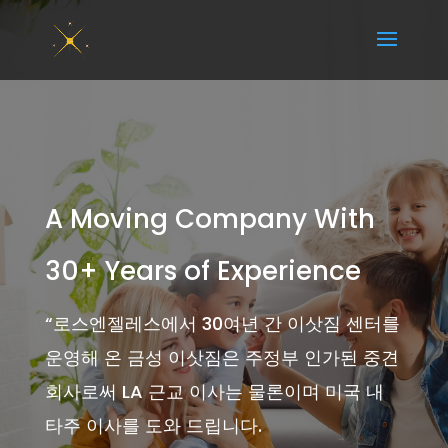
A Moving Company With
30+ Years of Experience
“
로스엔젤레스에서 30여년 간 이삿짐 센터를
운영해 온 금성 이삿짐은 주정부 인가된 중견
회사로써 LA 근교 이사는 물론이며 미국 내
타주 이사를 도와 드립니다.