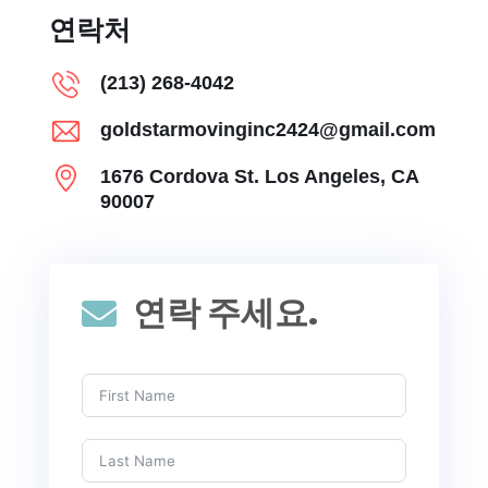
연락처
(213) 268-4042
goldstarmovinginc2424@gmail.com
1676 Cordova St. Los Angeles, CA
90007
연락 주세요.
