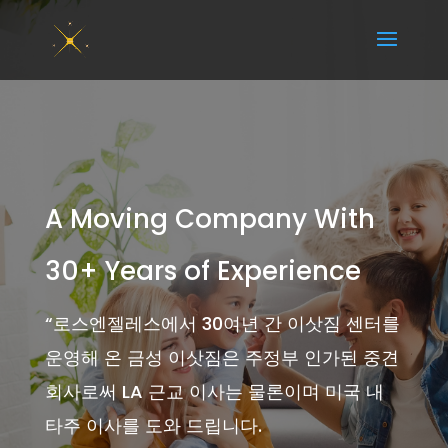
A Moving Company With
30+ Years of Experience
“
로스엔젤레스에서 30여년 간 이삿짐 센터를
운영해 온 금성 이삿짐은 주정부 인가된 중견
회사로써 LA 근교 이사는 물론이며 미국 내
타주 이사를 도와 드립니다.