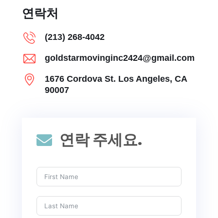
연락처
(213) 268-4042
goldstarmovinginc2424@gmail.com
1676 Cordova St. Los Angeles, CA
90007
연락 주세요.
