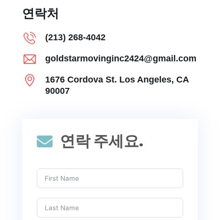
연락처
(213) 268-4042
goldstarmovinginc2424@gmail.com
1676 Cordova St. Los Angeles, CA
90007
연락 주세요.
