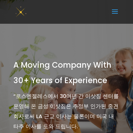
A Moving Company With
30+ Years of Experience
“
로스엔젤레스에서 30여년 간 이삿짐 센터를
운영해 온 금성 이삿짐은 주정부 인가된 중견
회사로써 LA 근교 이사는 물론이며 미국 내
타주 이사를 도와 드립니다.