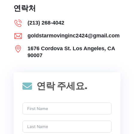
연락처
(213) 268-4042
goldstarmovinginc2424@gmail.com
1676 Cordova St. Los Angeles, CA
90007
연락 주세요.
