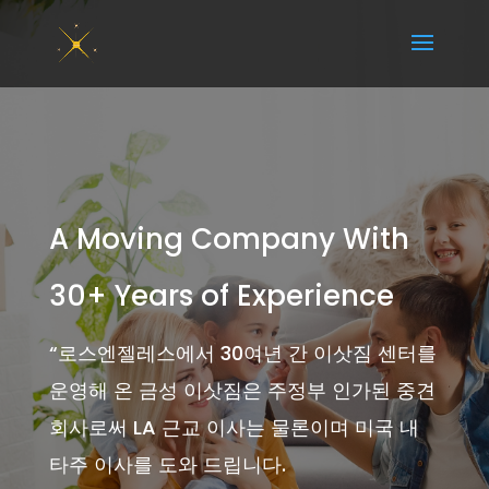
A Moving Company With
30+ Years of Experience
“
로스엔젤레스에서 30여년 간 이삿짐 센터를
운영해 온 금성 이삿짐은 주정부 인가된 중견
회사로써 LA 근교 이사는 물론이며 미국 내
타주 이사를 도와 드립니다.