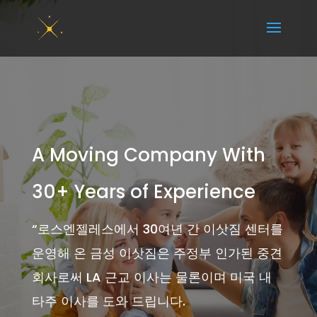
A Moving Company With
30+ Years of Experience
“
로스엔젤레스에서 30여년 간 이삿짐 센터를
운영해 온 금성 이삿짐은 주정부 인가된 중견
회사로써 LA 근교 이사는 물론이며 미국 내
타주 이사를 도와 드립니다.