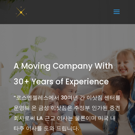
A Moving Company With
30+ Years of Experience
“
로스엔젤레스에서 30여년 간 이삿짐 센터를
운영해 온 금성 이삿짐은 주정부 인가된 중견
회사로써 LA 근교 이사는 물론이며 미국 내
타주 이사를 도와 드립니다.