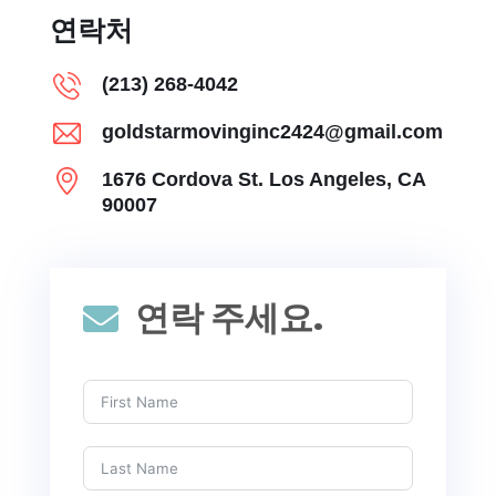
연락처
(213) 268-4042
goldstarmovinginc2424@gmail.com
1676 Cordova St. Los Angeles, CA
90007
연락 주세요.
