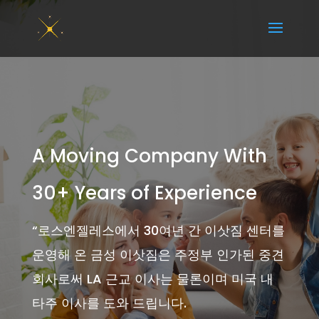
A Moving Company With
30+ Years of Experience
“
로스엔젤레스에서 30여년 간 이삿짐 센터를
운영해 온 금성 이삿짐은 주정부 인가된 중견
회사로써 LA 근교 이사는 물론이며 미국 내
타주 이사를 도와 드립니다.