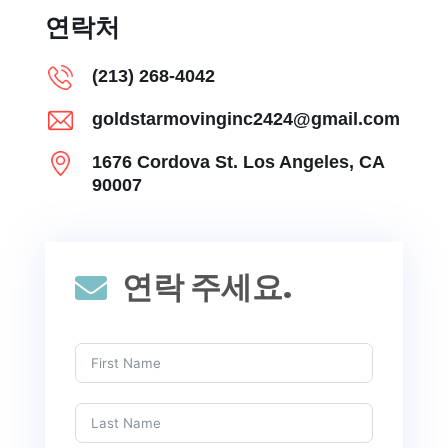
연락처
(213) 268-4042
goldstarmovinginc2424@gmail.com
1676 Cordova St. Los Angeles, CA
90007
연락 주세요.
