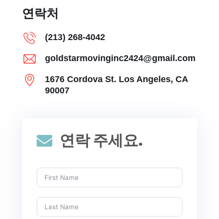
연락처
(213) 268-4042
goldstarmovinginc2424@gmail.com
1676 Cordova St. Los Angeles, CA
90007
연락 주세요.
