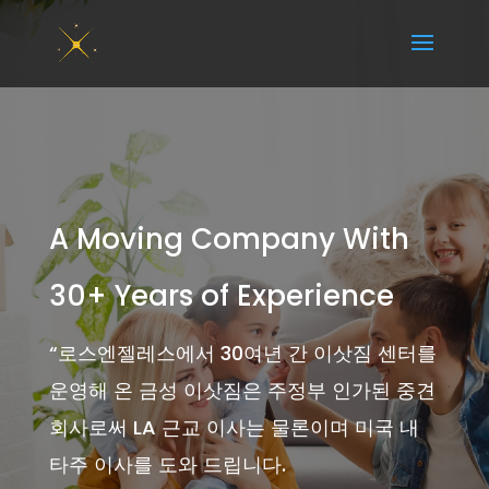
A Moving Company With
30+ Years of Experience
“
로스엔젤레스에서 30여년 간 이삿짐 센터를
운영해 온 금성 이삿짐은 주정부 인가된 중견
회사로써 LA 근교 이사는 물론이며 미국 내
타주 이사를 도와 드립니다.