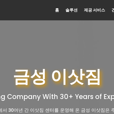
홈
솔루션
제공 서비스
금성 이삿짐
g Company With 30+ Years of Ex
서 30여년 간 이삿짐 센터를 운영해 온 금성 이삿짐은 