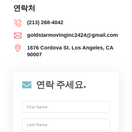
연락처
(213) 268-4042
goldstarmovinginc2424@gmail.com
1676 Cordova St. Los Angeles, CA
90007
연락 주세요.
