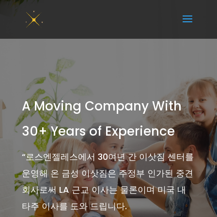
A Moving Company With
30+ Years of Experience
“
로스엔젤레스에서 30여년 간 이삿짐 센터를
운영해 온 금성 이삿짐은 주정부 인가된 중견
회사로써 LA 근교 이사는 물론이며 미국 내
타주 이사를 도와 드립니다.