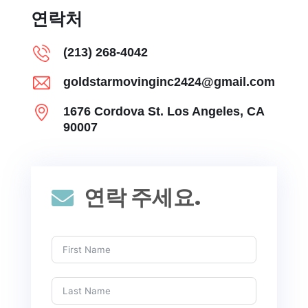
연락처
(213) 268-4042
goldstarmovinginc2424@gmail.com
1676 Cordova St. Los Angeles, CA
90007
연락 주세요.
