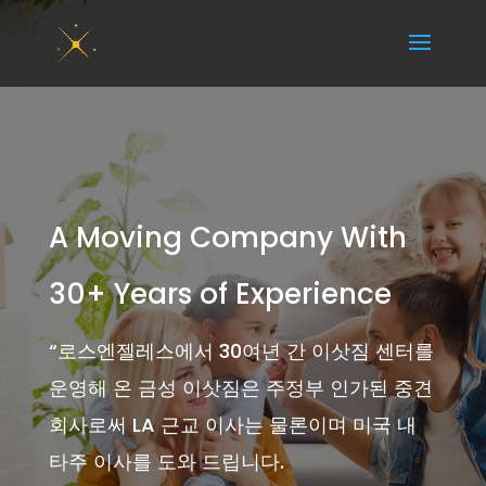
A Moving Company With
30+ Years of Experience
“
로스엔젤레스에서 30여년 간 이삿짐 센터를
운영해 온 금성 이삿짐은 주정부 인가된 중견
회사로써 LA 근교 이사는 물론이며 미국 내
타주 이사를 도와 드립니다.