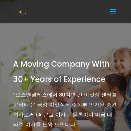
A Moving Company With
30+ Years of Experience
“
로스엔젤레스에서 30여년 간 이삿짐 센터를
운영해 온 금성 이삿짐은 주정부 인가된 중견
회사로써 LA 근교 이사는 물론이며 미국 내
타주 이사를 도와 드립니다.