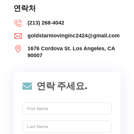
연락처
(213) 268-4042
goldstarmovinginc2424@gmail.com
1676 Cordova St. Los Angeles, CA
90007
연락 주세요.
