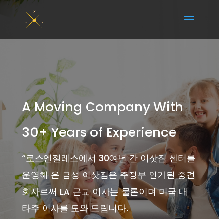
A Moving Company With
30+ Years of Experience
“
로스엔젤레스에서 30여년 간 이삿짐 센터를
운영해 온 금성 이삿짐은 주정부 인가된 중견
회사로써 LA 근교 이사는 물론이며 미국 내
타주 이사를 도와 드립니다.