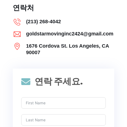
연락처
(213) 268-4042
goldstarmovinginc2424@gmail.com
1676 Cordova St. Los Angeles, CA
90007
연락 주세요.
