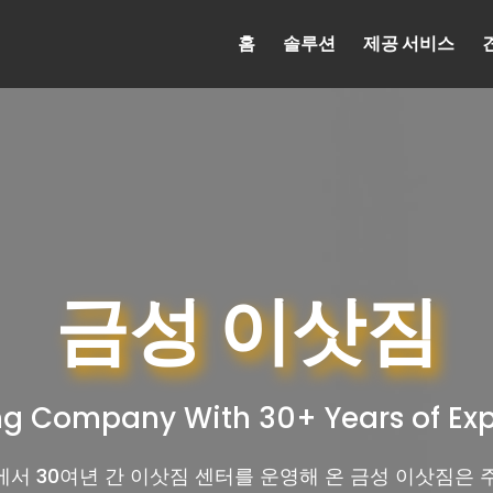
홈
솔루션
제공 서비스
금성 이삿짐
g Company With 30+ Years of Ex
서 30여년 간 이삿짐 센터를 운영해 온 금성 이삿짐은 