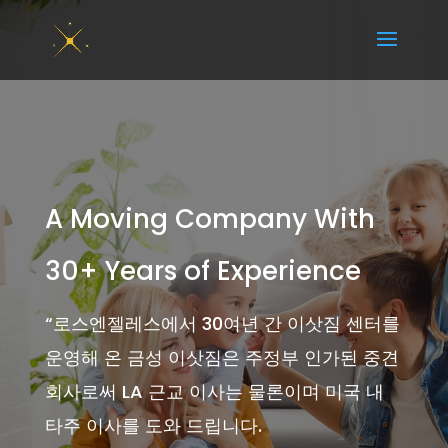
A Moving Company With
30+ Years of Experience
“
로스엔젤레스에서 30여년 간 이삿짐 센터를
운영해 온 금성 이삿짐은 주정부 인가된 중견
회사로써 LA 근교 이사는 물론이며 미국 내
타주 이사를 도와 드립니다.