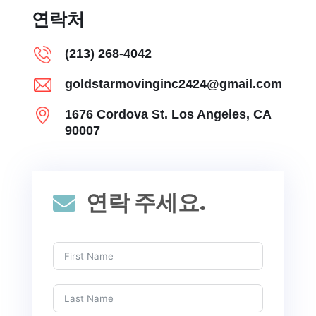
연락처
(213) 268-4042
goldstarmovinginc2424@gmail.com
1676 Cordova St. Los Angeles, CA
90007
연락 주세요.
