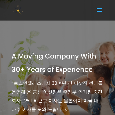
A Moving Company With
30+ Years of Experience
“
로스엔젤레스에서 30여년 간 이삿짐 센터를
운영해 온 금성 이삿짐은 주정부 인가된 중견
회사로써 LA 근교 이사는 물론이며 미국 내
타주 이사를 도와 드립니다.