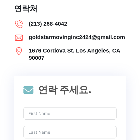
연락처
(213) 268-4042
goldstarmovinginc2424@gmail.com
1676 Cordova St. Los Angeles, CA
90007
연락 주세요.
