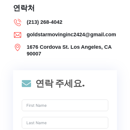
연락처
(213) 268-4042
goldstarmovinginc2424@gmail.com
1676 Cordova St. Los Angeles, CA
90007
연락 주세요.
