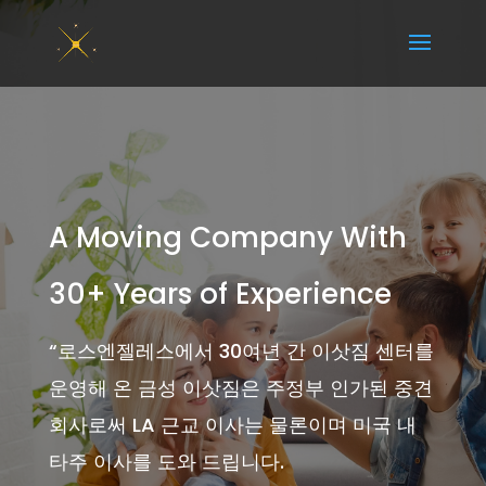
A Moving Company With
30+ Years of Experience
“
로스엔젤레스에서 30여년 간 이삿짐 센터를
운영해 온 금성 이삿짐은 주정부 인가된 중견
회사로써 LA 근교 이사는 물론이며 미국 내
타주 이사를 도와 드립니다.