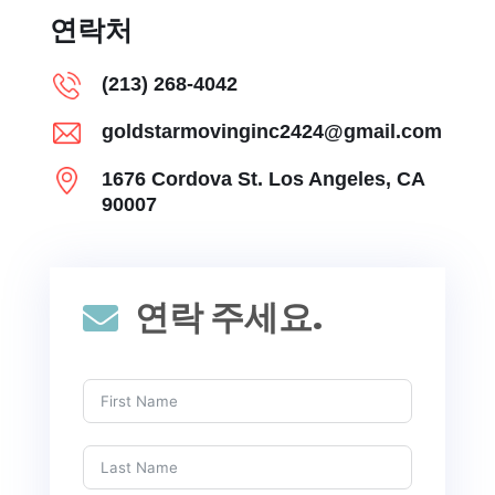
연락처
(213) 268-4042
goldstarmovinginc2424@gmail.com
1676 Cordova St. Los Angeles, CA
90007
연락 주세요.
