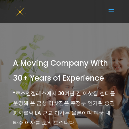
A Moving Company With
30+ Years of Experience
“
로스엔젤레스에서 30여년 간 이삿짐 센터를
운영해 온 금성 이삿짐은 주정부 인가된 중견
회사로써 LA 근교 이사는 물론이며 미국 내
타주 이사를 도와 드립니다.