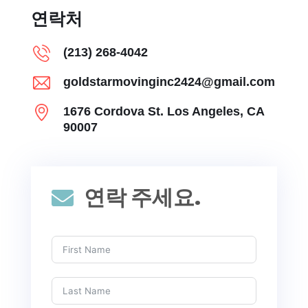
연락처
(213) 268-4042
goldstarmovinginc2424@gmail.com
1676 Cordova St. Los Angeles, CA
90007
연락 주세요.
