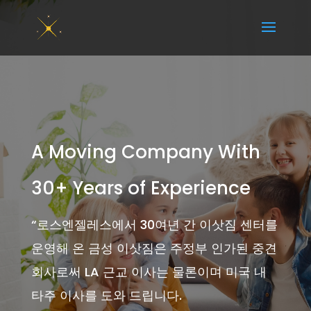
A Moving Company With
30+ Years of Experience
“
로스엔젤레스에서 30여년 간 이삿짐 센터를
운영해 온 금성 이삿짐은 주정부 인가된 중견
회사로써 LA 근교 이사는 물론이며 미국 내
타주 이사를 도와 드립니다.