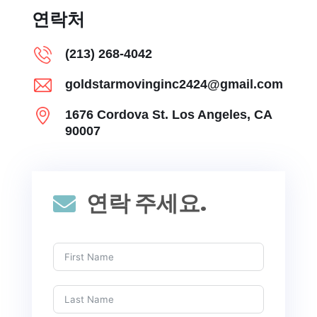
연락처
(213) 268-4042
goldstarmovinginc2424@gmail.com
1676 Cordova St. Los Angeles, CA
90007
연락 주세요.
