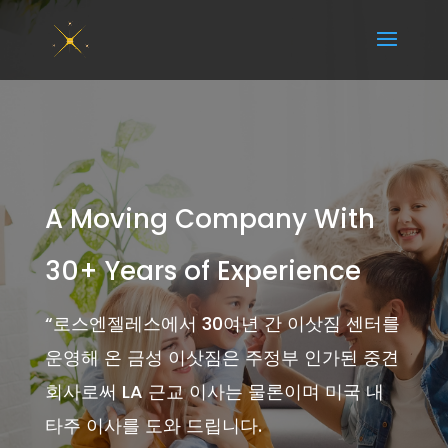
A Moving Company With
30+ Years of Experience
“
로스엔젤레스에서 30여년 간 이삿짐 센터를
운영해 온 금성 이삿짐은 주정부 인가된 중견
회사로써 LA 근교 이사는 물론이며 미국 내
타주 이사를 도와 드립니다.