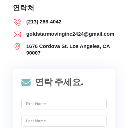
연락처
(213) 268-4042
goldstarmovinginc2424@gmail.com
1676 Cordova St. Los Angeles, CA
90007
연락 주세요.
