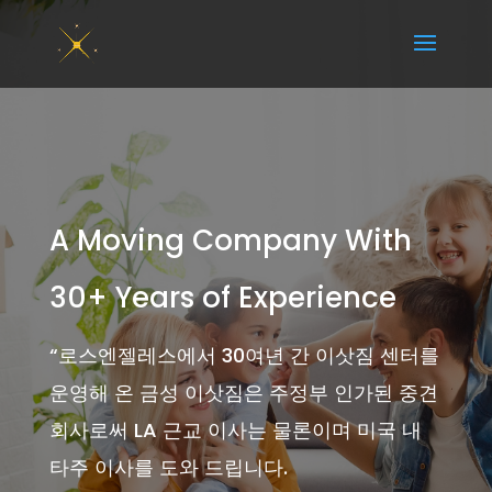
A Moving Company With
30+ Years of Experience
“
로스엔젤레스에서 30여년 간 이삿짐 센터를
운영해 온 금성 이삿짐은 주정부 인가된 중견
회사로써 LA 근교 이사는 물론이며 미국 내
타주 이사를 도와 드립니다.